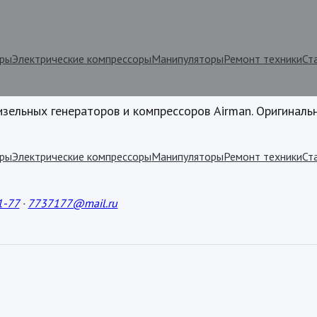
оры
Электрические компрессоры
Манипуляторы
Ремонт техники
Ст
изельных генераторов и компрессоров Airman. Оригиналь
оры
Электрические компрессоры
Манипуляторы
Ремонт техники
Ст
1-77
·
7737177@mail.ru