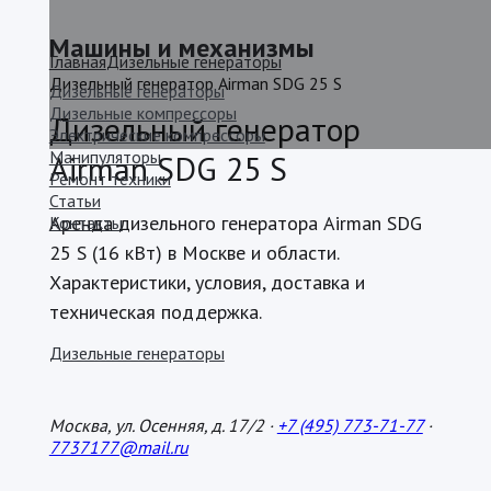
Машины и механизмы
Главная
Дизельные генераторы
Дизельный генератор Airman SDG 25 S
Дизельные генераторы
Дизельные компрессоры
Дизельный генератор
Электрические компрессоры
Манипуляторы
Airman SDG 25 S
Ремонт техники
Статьи
Аренда дизельного генератора Airman SDG
Контакты
25 S (16 кВт) в Москве и области.
Характеристики, условия, доставка и
техническая поддержка.
Дизельные генераторы
Москва, ул. Осенняя, д. 17/2 ·
+7 (495) 773-71-77
·
7737177@mail.ru