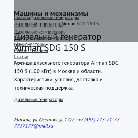
Машины и механизмы
Главная
Дизельные генераторы
Дизельный генератор Airman SDG 150 S
Дизельные генераторы
Дизельные компрессоры
Дизельный генератор
Электрические компрессоры
Манипуляторы
Airman SDG 150 S
Ремонт техники
Статьи
Аренда дизельного генератора Airman SDG
Контакты
150 S (100 кВт) в Москве и области.
Характеристики, условия, доставка и
техническая поддержка.
Дизельные генераторы
Москва, ул. Осенняя, д. 17/2 ·
+7 (495) 773-71-77
·
7737177@mail.ru