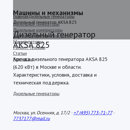
Машины и механизмы
Главная
Дизельные генераторы
Дизельный генератор AKSA 825
Дизельные генераторы
Дизельные компрессоры
Дизельный генератор
Электрические компрессоры
Манипуляторы
AKSA 825
Ремонт техники
Статьи
Аренда дизельного генератора AKSA 825
Контакты
(620 кВт) в Москве и области.
Характеристики, условия, доставка и
техническая поддержка.
Дизельные генераторы
Москва, ул. Осенняя, д. 17/2 ·
+7 (495) 773-71-77
·
7737177@mail.ru