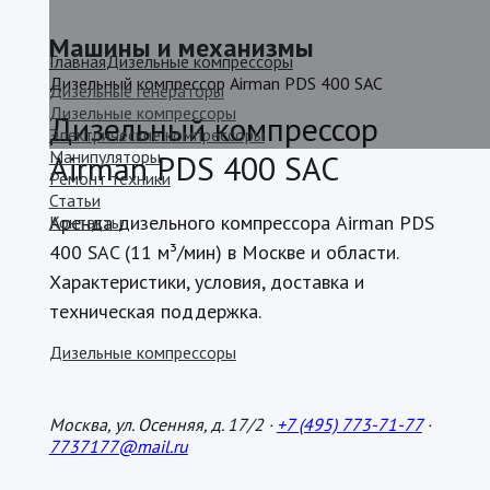
Машины и механизмы
Главная
Дизельные компрессоры
Дизельный компрессор Airman PDS 400 SAC
Дизельные генераторы
Дизельные компрессоры
Дизельный компрессор
Электрические компрессоры
Манипуляторы
Airman PDS 400 SAC
Ремонт техники
Статьи
Аренда дизельного компрессора Airman PDS
Контакты
400 SAC (11 м³/мин) в Москве и области.
Характеристики, условия, доставка и
техническая поддержка.
Дизельные компрессоры
Москва, ул. Осенняя, д. 17/2 ·
+7 (495) 773-71-77
·
7737177@mail.ru