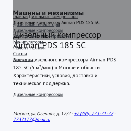
Машины и механизмы
Главная
Дизельные компрессоры
Дизельный компрессор Airman PDS 185 SC
Дизельные генераторы
Дизельные компрессоры
Дизельный компрессор
Электрические компрессоры
Манипуляторы
Airman PDS 185 SC
Ремонт техники
Статьи
Аренда дизельного компрессора Airman PDS
Контакты
185 SC (5 м³/мин) в Москве и области.
Характеристики, условия, доставка и
техническая поддержка.
Дизельные компрессоры
Москва, ул. Осенняя, д. 17/2 ·
+7 (495) 773-71-77
·
7737177@mail.ru