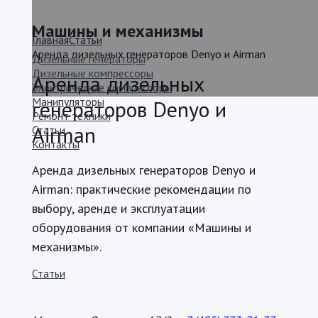
Машины и механизмы
Главная
Статьи
Аренда дизельных генераторов Denyo и Airman
Дизельные генераторы
Дизельные компрессоры
Аренда дизельных
Электрические компрессоры
Манипуляторы
генераторов Denyo и
Ремонт техники
Airman
Статьи
Контакты
Аренда дизельных генераторов Denyo и
Airman: практические рекомендации по
выбору, аренде и эксплуатации
оборудования от компании «Машины и
механизмы».
Статьи