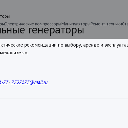
аторы
оры
Электрические компрессоры
Манипуляторы
Ремонт техники
Ст
льные генераторы
ктические рекомендации по выбору, аренде и эксплуата
механизмы».
1-77
·
7737177@mail.ru